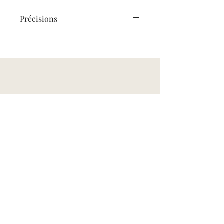
Précisions
Les draps ne sont pas inclus dans
cette option.
À demander au minimum 72 heures
avant l’arrivée.
E-mail
cecile.butel@bellopale.com
S'abonner