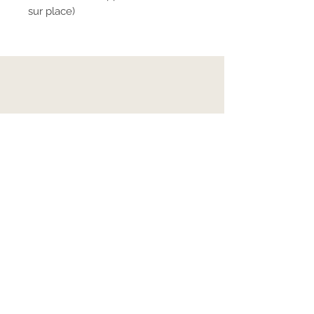
sur place)
E-mail
cecile.butel@bellopale.com
S'abonner